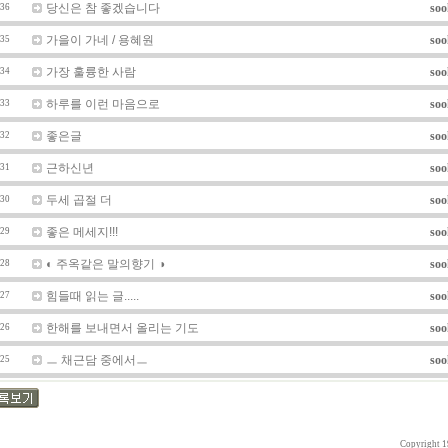
당신은 참 좋겠습니다
soo
36
가을이 가네 / 용혜원
soo
35
가장 훌륭한 사람
soo
34
하루를 이런 마음으로
soo
33
좋은글
soo
32
근하신년
soo
31
두세 곱절 더
soo
30
좋은 메세지!!!
soo
29
◐ 주옥같은 말의향기 ◑
soo
28
힘들때 읽는 글.....
soo
27
한해를 보내면서 올리는 기도
soo
26
ㅡ 채근담 중에서ㅡ
soo
25
Copyright 