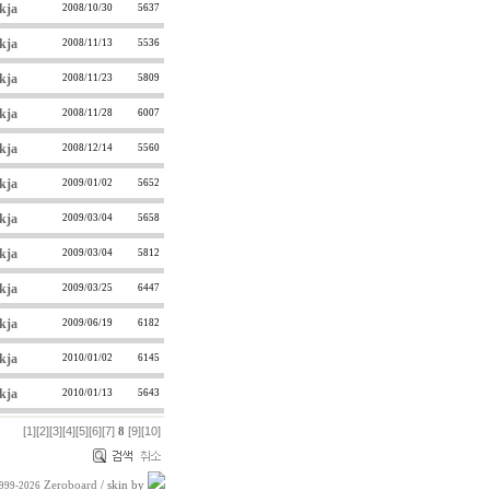
kja
2008/10/30
5637
kja
2008/11/13
5536
kja
2008/11/23
5809
kja
2008/11/28
6007
kja
2008/12/14
5560
kja
2009/01/02
5652
kja
2009/03/04
5658
kja
2009/03/04
5812
kja
2009/03/25
6447
kja
2009/06/19
6182
kja
2010/01/02
6145
kja
2010/01/13
5643
[1]
[2]
[3]
[4]
[5]
[6]
[7]
[9]
[10]
8
Zeroboard
/ skin by
1999-2026