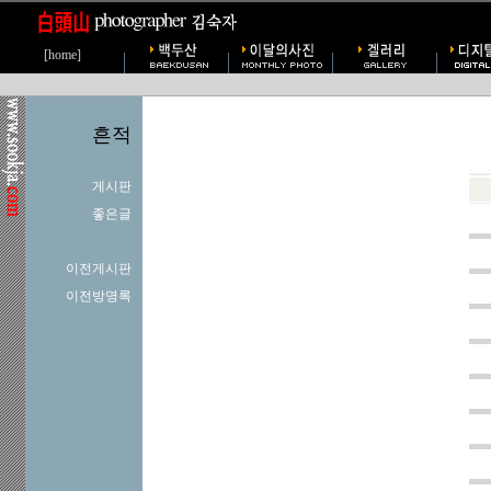
[home]
흔적
게시판
좋은글
이전게시판
이전방명록