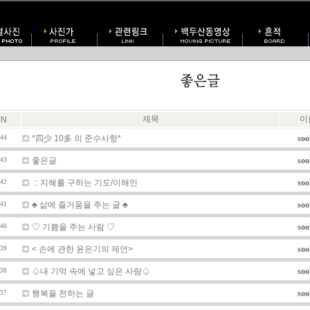
제목
이
N
*四少 10多 의 준수사항*
soo
44
좋은글
soo
43
:: 지혜를 구하는 기도/이해인
soo
42
♣ 삶에 즐거움을 주는 글 ♣
soo
41
♡ 기쁨을 주는 사람 ♡
soo
40
< 손에 관한 윤은기의 제언>
soo
39
♤내 기억 속에 넣고 싶은 사람♤
soo
38
행복을 전하는 글
soo
37