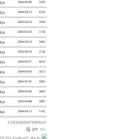
kja
2004/03/09
5595
kja
2004/03/12
6243
kja
2004/03/14
5926
kja
2004/03/20
5730
kja
2004/03/22
5983
kja
2004/03/26
5758
kja
2004/03/27
6014
kja
2004/04/02
5873
kja
2004/03/31
5683
kja
2004/04/06
5863
kja
2004/04/08
5982
kja
2004/04/12
5742
[2]
[3]
[4]
[5]
[6]
[7]
[8]
[9]
[10]
1
Zeroboard
/ skin by
1999-2026