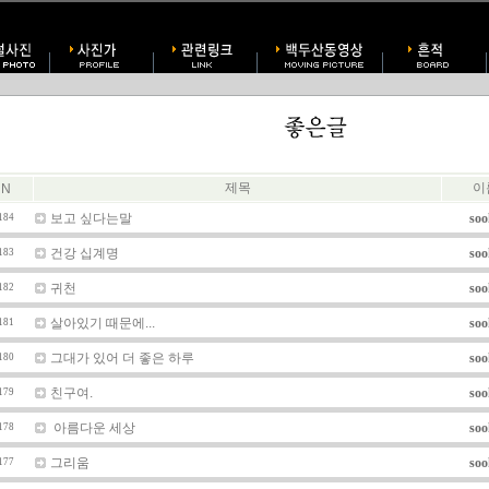
제목
이
N
보고 싶다는말
soo
184
건강 십계명
soo
183
귀천
soo
182
살아있기 때문에...
soo
181
그대가 있어 더 좋은 하루
soo
180
친구여.
soo
179
아름다운 세상
soo
178
그리움
soo
177