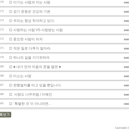
이기는 사람과 지는 사람
soo
176
걷기 운동은 건강의 기본
soo
175
우리는 항상 착각하고 있다.
soo
174
사랑하는 사람 VS 사랑받는 사람
soo
173
중요한 사람이 되자
soo
172
작은 일로 다투지 말아라.
soo
171
하나의 길을 가기위하여
soo
170
♣ 내가 먼저 마음의 문을 열면 ♣
soo
169
미소는 사랑
soo
168
완행열차를 타고 있을 뿐입니다.
soo
167
사랑도 나무처럼 / 이해인
soo
166
´특별한 것´이 아니라면...
soo
165
Copyright 