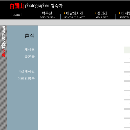
[home]
흔적
게시판
좋은글
이전게시판
이전방명록