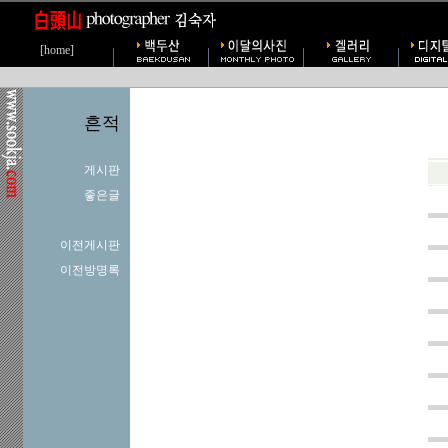
[home]
흔적
게시판
좋은글
이전게시판
이전방명록