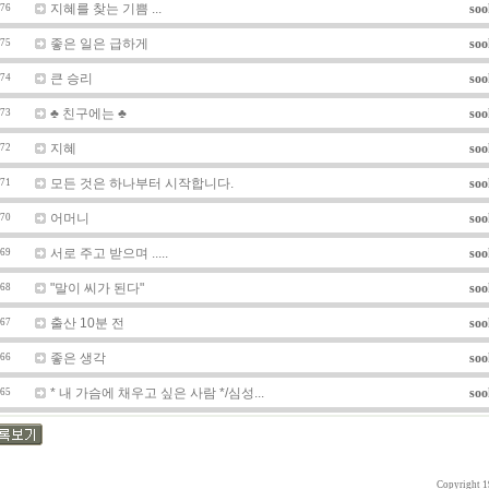
지혜를 찾는 기쁨 ...
soo
76
좋은 일은 급하게
soo
75
큰 승리
soo
74
♣ 친구에는 ♣
soo
73
지혜
soo
72
모든 것은 하나부터 시작합니다.
soo
71
어머니
soo
70
서로 주고 받으며 .....
soo
69
"말이 씨가 된다"
soo
68
출산 10분 전
soo
67
좋은 생각
soo
66
* 내 가슴에 채우고 싶은 사람 */심성...
soo
65
Copyright 