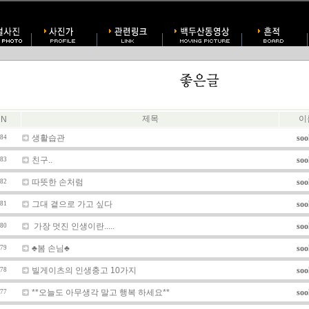
제목
이
N
생활습관
soo
84
친구..
soo
83
따뜻한 손처럼
soo
82
그대 곁으로 가고 싶다
soo
81
가장 멋진 인생이란.....
soo
80
♣봄 손님♣
soo
79
빌게이츠의 인생충고 10가지
soo
78
**오늘도 아무생각 말고 행복 하세요**
soo
77