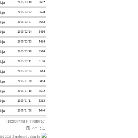
kja
2005/03/10
6602
kja
2005/03/02
5528
kja
2005/03/01
5683
kja
2005/02/24
5436
kja
2005/02/23
5414
kja
2005/02/18
5510
kja
2005/02/11
6106
kja
2005/02/05
5614
kja
2005/01/30
5883
kja
2005/01/18
5572
kja
2005/01/11
5313
kja
2005/01/08
5640
[1]
[2]
[3]
[4]
[5]
[7]
[8]
[9]
[10]
6
Zeroboard
/ skin by
1999-2026