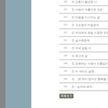
교훈이 될만한 시
156
사랑이 아름다운 것은 -
155
마음을 다스리는 글 ..
154
고도원의 아침편지
153
우리에게 정말 소중한 것
152
실수때문에
151
두세 곱절 더
150
최고의 삶
149
표현하는 사랑이 아름답
148
비 내리는 날엔...
147
...본 적이 없어도 행복을 주
146
- 승자와 패자 -
145