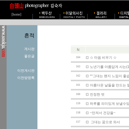
[home]
흔적
게시판
N
좋은글
☆ 마음 비우기 ☆
164
노년기를 아름답게 사는(1
163
이전게시판
**그대는 왠지 느낌이 좋
162
이전방명록
아름다운 날들을 만드는 
161
진정한 벗
160
하루를 의미있게 보낼수
159
~만져서 건강을~
158
그대는 꿈으로 와서
157