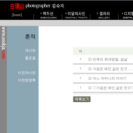
[home]
흔적
게시판
N
좋은글
민족의 최대명절, 설날
4
가끔은 애인 같은 친구.......
3
이전게시판
어느 어머니의 이야기
2
이전방명록
♡가끔은 애인 같은 친구
1