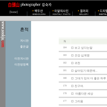
[home]
흔적
게시판
N
좋은글
보고 싶다는말
184
건강 십계명
183
이전게시판
귀천
182
이전방명록
살아있기 때문에...
181
그대가 있어 더 좋은 하루
180
친구여.
179
아름다운 세상
178
그리움
177